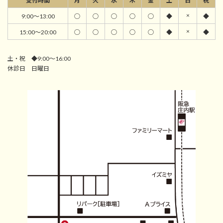
受付時間
月
火
水
木
金
土
日
祝
×
9:00～13:00
○
○
○
○
○
◆
◆
×
15:00～20:00
○
○
○
○
○
◆
◆
土・祝 ◆9:00～16:00
休診日 日曜日