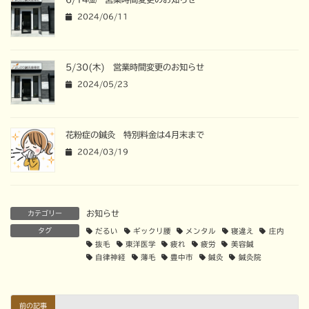
2024/06/11
5/30(木) 営業時間変更のお知らせ
2024/05/23
花粉症の鍼灸 特別料金は4月末まで
2024/03/19
お知らせ
カテゴリー
タグ
だるい
ギックリ腰
メンタル
寝違え
庄内
抜毛
東洋医学
疲れ
疲労
美容鍼
自律神経
薄毛
豊中市
鍼灸
鍼灸院
前の記事