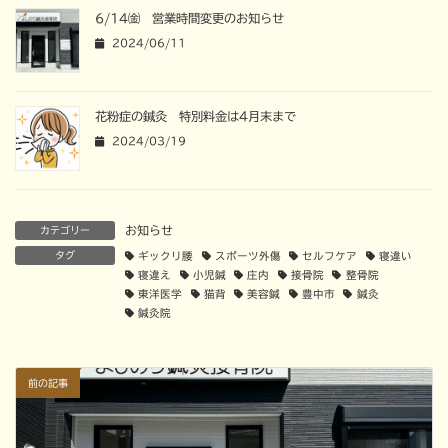
6/14㈮ 営業時間変更のお知らせ
2024/06/11
花粉症の鍼灸 特別料金は4月末まで
2024/03/19
お知らせ
カテゴリー
タグ
ギックリ腰
スポーツ外傷
セルフケア
寝違い
寝違え
小児鍼
庄内
接骨院
整骨院
東洋医学
猫背
美容鍼
豊中市
鍼灸
鍼灸院
前の記事