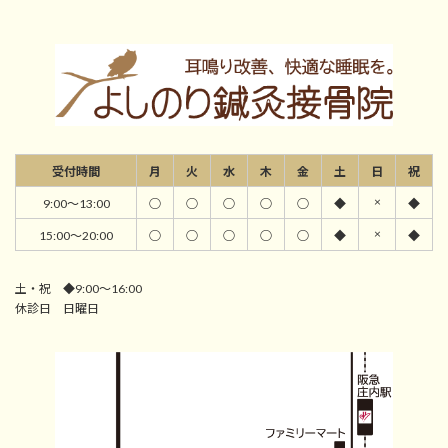
受付時間
月
火
水
木
金
土
日
祝
×
9:00～13:00
○
○
○
○
○
◆
◆
×
15:00～20:00
○
○
○
○
○
◆
◆
土・祝 ◆9:00～16:00
休診日 日曜日