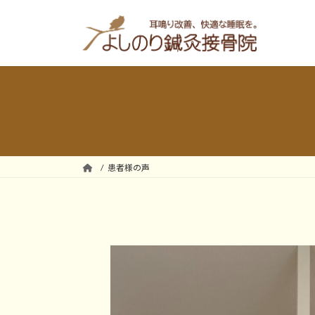
コ
ナ
ン
ビ
テ
ゲ
ン
ー
ツ
シ
へ
ョ
ス
ン
キ
に
ッ
移
プ
動
患者様の声